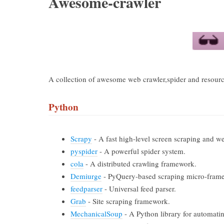
Awesome-crawler
A collection of awesome web crawler,spider and resourc
Python
Scrapy
- A fast high-level screen scraping and w
pyspider
- A powerful spider system.
cola
- A distributed crawling framework.
Demiurge
- PyQuery-based scraping micro-fram
feedparser
- Universal feed parser.
Grab
- Site scraping framework.
MechanicalSoup
- A Python library for automatin