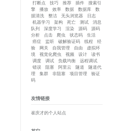
打断点
技巧
推荐
插件
搜索引
擎
播放
效率
数据
数据库
数
据清洗
整洁
无头浏览器
日志
机器学习
架构
死亡
测试
消息
队列
深度学习
渲染
源码
源码
分析
点击
爬虫
状态码
生活
癌症
监听
破解验证码
线程
经
验
网关
自我管理
自由
虚拟环
境
视觉化爬虫
视频
设计
读书
调度
调试
负载均衡
远程调试
错误
阻塞
阿里云
隧道
隧道代
理
集群
非阻塞
项目管理
验证
码
友情链接
崔庆才的个人站点
其它