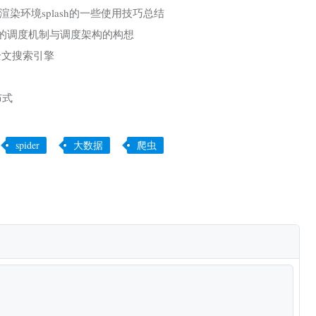
ax渲染环境splash的一些使用技巧总结
爬虫的调度机制与调度架构的构想
n全文搜索引擎
布式
spider
大数据
爬虫