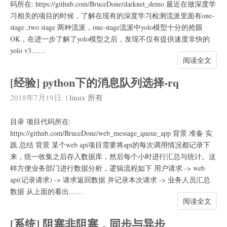
码所在: https://github.com/BruceDone/darknet_demo 最近在做深度学
习相关的项目的时候，了解在现有的深度学习检测流派里面有one-
stage ,two stage 两种流派，one-stage流派中yolo模型十分的抢眼
OK，在进一步了解了yolo模型之后，发现不仅有提供速度非快的
yolo v3……
阅读全文
[经验] python下的消息队列选择-rq
2018年7月19日
|
linux
所有
目录 项目代码所在:
https://github.com/BruceDone/web_message_queue_app 背景 准备 实
践 总结 背景 某个web api项目需要将api的每次调用情况都记录下
来，统一收集之后存入数据库，然后每个小时进行汇总与统计。这
样方便业务部门进行数据分析，逻辑流程如下 用户请求 -> web
api(记录请求) -> 请求返回数据 并记录本次请求 -> 业务人员汇总
数据 从上面的看出……
阅读全文
[系统] 阻塞非阻塞，同步与异步