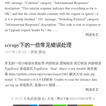
100: message: "Continue" category: "Informational Responses"
description: "This interim response indicates that everything so far is
OK \ and that the client should continue with the request or ignore \ it
if it is already finished." 101: message: "Switching Protocol" category:
"Informational Responses" description: "This code is sent in response to
an Upgrade request header by \ the……
阅读全文
scrapy下的一些常见错误处理
2017年3月2日
|
所有
爬虫
常见的一些小错误分类处理 内部错误 逻辑错误 其它错误 内部错误
TypeError 表现形式:TypeError: ‘float’ object is not iterable 相关搜
索:https://github.com/scrapy/scrapy/issues/2461 解决方法:sudo pip
install -U Twisted==16.6.0 ERROR: Unable to read the instance data
,giving up 表现形式: 直接error 报错……
阅读全文
© 2025
大鱼的鱼塘 By 大鱼
|
粤ICP备2023150028号-1