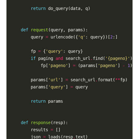
return
 do_query(data, q)

def
request
(query, params):

        query 
=
 urlencode({
'q'
: query})[
2
:]

        fp 
=
 {
'query'
: query}

if
 paging 
and
 search_url
.
find(
'
{pageno}
'
) 
>
            fp[
'pageno'
] 
=
 (params[
'pageno'
] 
-
1
) 
*
        params[
'url'
] 
=
 search_url
.
format(
**
fp)

        params[
'query'
] 
=
 query

return
 params

def
response
(resp):

        results 
=
 []

        json 
=
 loads(resp
.
text)
