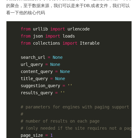
的聚合，至于数据来源，我们可以是来于DB,或者文件，我们可以
看一下他的核心代码
from
 urllib 
import
 urlencode

from
 json 
import
 loads

from
 collections 
import
 Iterable

    search_url 
=
None
    url_query 
=
None
    content_query 
=
None
    title_query 
=
None
    suggestion_query 
=
''
    results_query 
=
''
# parameters for engines with paging support
#
# number of results on each page
# (only needed if the site requires not a page 
    page_size 
=
1