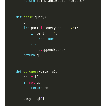
return
 isinstance(obj, Iterable)

def
parse
(query):

        q 
=
 []

for
 part 
in
 query
.
split(
'/'
):

if
 part 
==
''
:

continue
else
:

                q
.
append(part)

return
 q

def
do_query
(data, q):

        ret 
=
 []

if
not
 q:

return
 ret

        qkey 
=
 q[
0
]
