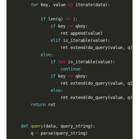
for
 key, value 
in
 iterate(data):

if
 len(q) 
==
1
:

if
 key 
==
 qkey:

                    ret
.
append(value)

elif
 is_iterable(value):

                    ret
.
extend(do_query(value, q))

else
:

if
not
 is_iterable(value):

continue
if
 key 
==
 qkey:

                    ret
.
extend(do_query(value, q[
1
:]
else
:

                    ret
.
extend(do_query(value, q))

return
 ret

def
query
(data, query_string):

        q 
=
 parse(query_string)
