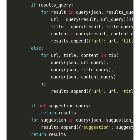
if
 results_query:

for
 result 
in
 query(json, results_query
                url 
=
 query(result, url_query)[
0
]

                title 
=
 query(result, title_query)[
                content 
=
 query(result, content_que
                results
.
append({
'url'
: url, 
'title'
else
:

for
 url, title, content 
in
 zip(

                query(json, url_query),

                query(json, title_query),

                query(json, content_query)

            ):

                results
.
append({
'url'
: url, 
'title'
if
not
 suggestion_query:

return
 results

for
 suggestion 
in
 query(json, suggestion_que
            results
.
append({
'suggestion'
: suggestion
return