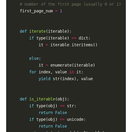
# number of the first page (usually 0 or 1)
    first_page_num 
=
1
def
iterate
(iterable):

if
 type(iterable) 
==
 dict:

            it 
=
 iterable
.
iteritems()

else
:

            it 
=
 enumerate(iterable)

for
 index, value 
in
 it:

yield
 str(index), value

def
is_iterable
(obj):

if
 type(obj) 
==
 str:

return
False
if
 type(obj) 
==
 unicode:

return
False