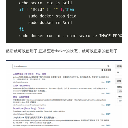
    echo searx  cid is $cid

if
[
"
$cid
"
 !
=
""
]
;
then
        sudo docker stop $cid

        sudo docker rm $cid

fi
    sudo docker run -d --name searx -e IMAGE_PROXY
=
然后就可以使用了,正常查看docker的状态，就可以正常的使用了