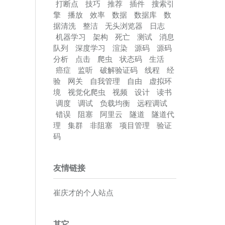
打断点
技巧
推荐
插件
搜索引
擎
播放
效率
数据
数据库
数
据清洗
整洁
无头浏览器
日志
机器学习
架构
死亡
测试
消息
队列
深度学习
渲染
源码
源码
分析
点击
爬虫
状态码
生活
癌症
监听
破解验证码
线程
经
验
网关
自我管理
自由
虚拟环
境
视觉化爬虫
视频
设计
读书
调度
调试
负载均衡
远程调试
错误
阻塞
阿里云
隧道
隧道代
理
集群
非阻塞
项目管理
验证
码
友情链接
崔庆才的个人站点
其它