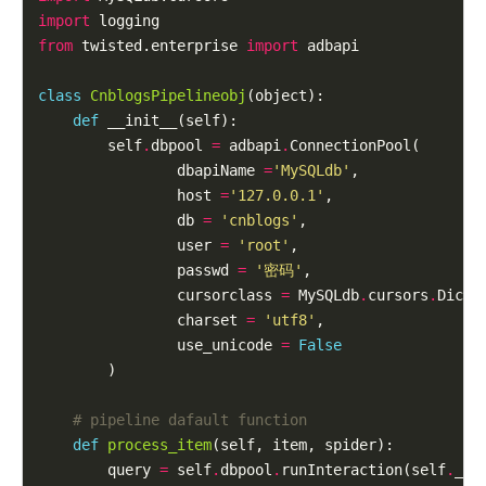
import
from
 twisted.enterprise 
import
 adbapi

class
CnblogsPipelineobj
(object):

def
 __init__(self):

        self
.
dbpool 
=
 adbapi
.
ConnectionPool(

                dbapiName 
=
'MySQLdb'
,

                host 
=
'127.0.0.1'
,

                db 
=
'cnblogs'
,

                user 
=
'root'
,

                passwd 
=
'密码'
,

                cursorclass 
=
 MySQLdb
.
cursors
.
DictCu
                charset 
=
'utf8'
,

                use_unicode 
=
False
        )

# pipeline dafault function
def
process_item
(self, item, spider):

        query 
=
 self
.
dbpool
.
runInteraction(self
.
_co