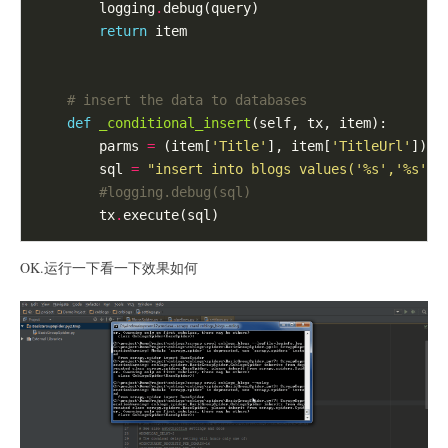
        logging
.
debug(query)

return
 item

# insert the data to databases
def
_conditional_insert
(self, tx, item):

        parms 
=
 (item[
'Title'
], item[
'TitleUrl'
])

        sql 
=
"insert into blogs values('
%s
','
%s
') 
#logging.debug(sql)
        tx
.
OK.运行一下看一下效果如何