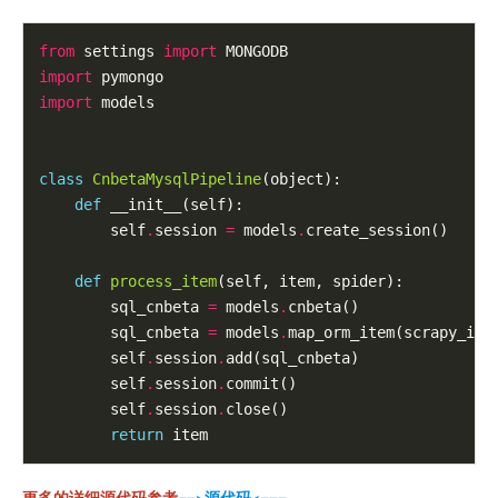
from
 settings 
import
import
import
 models

class
CnbetaMysqlPipeline
(object):

def
 __init__(self):

        self
.
session 
=
 models
.
create_session()

def
process_item
(self, item, spider):

        sql_cnbeta 
=
 models
.
cnbeta()

        sql_cnbeta 
=
 models
.
map_orm_item(scrapy_ite
        self
.
session
.
add(sql_cnbeta)

        self
.
session
.
commit()

        self
.
session
.
close()

return
更多的详细源代码参考
==>源代码<===