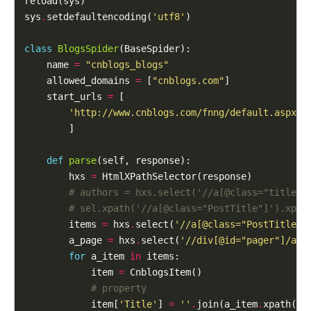
reload(sys)

sys
.
setdefaultencoding(
'utf8'
)

class
BlogsSpider
(BaseSpider):

    name 
=
"cnblogs_blogs"
    allowed_domains 
=
 [
"cnblogs.com"
]

    start_urls 
=
 [

'http://www.cnblogs.com/fnng/default.aspx?p
        ]

def
parse
(self, response):

        hxs 
=
 HtmlXPathSelector(response)

# authors = hxs.select('//a[@class="titleln
# sel.xpath('//a[@class="PostTitle"]').xpat
        items 
=
 hxs
.
select(
'//a[@class="PostTitle"]
        a_page 
=
 hxs
.
select(
'//div[@id="pager"]/a'
)

for
 a_item 
in
 items:

            item 
=
 CnblogsItem()

# property
            item[
'Title'
] 
=
''
.
join(a_item
.
xpath(
't