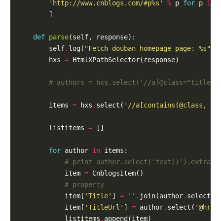
'http://www.cnblogs.com/#p
%s
'
%
 p 
for
 p 
in
 
        ]

def
parse
(self, response):

        self
.
log(
"Fetch douban homepage page: 
%s
"
%
        hxs 
=
 HtmlXPathSelector(response)

# authors = hxs.select('//a[@class="titleln
        items 
=
 hxs
.
select(
'//a[contains(@class, "t
        listitems 
=
 []

for
 author 
in
 items:

# print author.select('text()').extract
            item 
=
 CnblogsItem()

# property
            item[
'Title'
] 
=
''
.
join(author
.
select(
'
            item[
'TitleUrl'
] 
=
 author
.
select(
'@href
            listitems
.
append(item)
