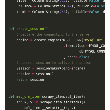
    title 
=
 Column(String(
512
), nullable
=
False
, def
    url_show 
=
 Column(String(
512
), nullable
=
False
, 
    thumb 
=
 Column(String(
256
), nullable
=
False
, def
def
create_session
():

# declare the connecting to the server
    engine 
=
 create_engine(MYSQL_CONN[
'mysql_uri'
]

.
format(user
=
MYSQL_CONN
                                    db
=
MYSQL_CONN[
'
                            , echo
=
False
)

# connect session to active the action
    Session 
=
 sessionmaker(bind
=
engine)

    session 
=
 Session()

return
 session

def
map_orm_item
(scrapy_item,sql_item):

for
 k, v 
in
 scrapy_item
.
iteritems():

        sql_item
.
__setattr__(k, v)
