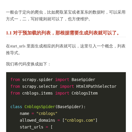
一般会于定向的爬虫，比如爬取某宝或者某东的数据时，可以采用
方式一，二，写好规则就可以了，也方便维护。
1.1 对于预加载的列表，那根据需要生成列表就可以了。
在start_urls 里面生成相应的列表就可以，这里引入一个概念，列表
推导式。
我们将代码变换成如下：
from
 scrapy.spider 
import
from
 scrapy.selector 
import
from
 cnblogs.items 
import
 CnblogsItem

class
CnblogsSpider
(BaseSpider):

    name 
=
"cnblogs"
    allowed_domains 
=
 [
"cnblogs.com"
]

    start_urls 
=
 [
