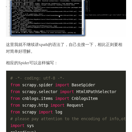
这里我就不继续讲xpath的语法了，自己去搜一下，相比正则要相
对简单好理解。
相应的Spider可以这样编写：
# -*- coding: utf-8 -*-
from
 scrapy.spider 
import
from
 scrapy.selector 
import
from
 cnblogs.items 
import
from
 scrapy.http 
import
from
 scrapy 
import
# please pay attention to the encoding of info,othe
import
 sys
