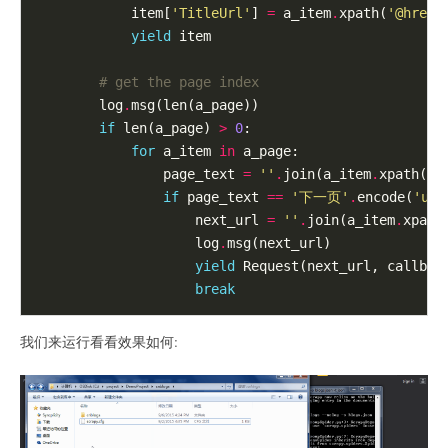
            item[
'TitleUrl'
] 
=
 a_item
.
xpath(
'@href'
yield
 item

# get the page index
        log
.
msg(len(a_page))

if
 len(a_page) 
>
0
:

for
 a_item 
in
 a_page:

                page_text 
=
''
.
join(a_item
.
xpath(
't
if
 page_text 
==
'下一页'
.
encode(
'utf
                    next_url 
=
''
.
join(a_item
.
xpath
                    log
.
msg(next_url)

yield
 Request(next_url, callbac
break
我们来运行看看效果如何: