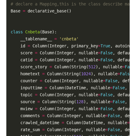
# declare a Mapping,this is the class describe map 
Base 
=
 declarative_base()

class
Cnbeta
(Base):

    __tablename__ 
=
'cnbeta'
    id 
=
 Column(Integer, primary_key
=
True
, autoincr
    score 
=
 Column(Integer, nullable
=
False
, default
    catid 
=
 Column(Integer, nullable
=
False
, default
    score_story 
=
 Column(String(
512
), nullable
=
Fals
    hometext 
=
 Column(String(
1024
), nullable
=
False
,
    counter 
=
 Column(Integer, nullable
=
False
, defau
    inputtime 
=
 Column(DateTime, nullable
=
False
, de
    topic 
=
 Column(Integer, nullable
=
False
, default
    source 
=
 Column(String(
128
), nullable
=
False
, de
    mview 
=
 Column(Integer, nullable
=
False
, default
    comments 
=
 Column(Integer, nullable
=
False
, defa
    crawled_datetime 
=
 Column(DateTime, nullable
=
Fa
    rate_sum 
=
 Column(Integer, nullable
=
False
, defa