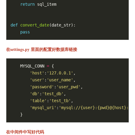
return
 sql_item

def
convert_date
(date_str):

pass
在settings.py 里面的配置好数据库链接
    MYSQL_CONN 
=
 {

'host'
:
'127.0.0.1'
,

'user'
:
'user_name'
,

'password'
:
'user_pwd'
,

'db'
:
'test_db'
,

'table'
:
'test_tb'
,

'mysql_uri'
:
'mysql://
{user}
:
{pwd}
@
{host}
:33
在中间件中写好代码