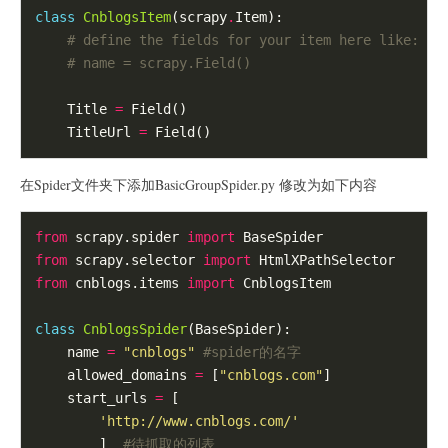
class
CnblogsItem
(scrapy
.
Item):

# define the fields for your item here like:
# name = scrapy.Field()
    Title 
=
 Field()

    TitleUrl 
=
在Spider文件夹下添加BasicGroupSpider.py 修改为如下内容
from
 scrapy.spider 
import
from
 scrapy.selector 
import
from
 cnblogs.items 
import
 CnblogsItem

class
CnblogsSpider
(BaseSpider):

    name 
=
"cnblogs"
#spider的名字
    allowed_domains 
=
 [
"cnblogs.com"
]

    start_urls 
=
 [

'http://www.cnblogs.com/'
        ]  
#待抓取的列表