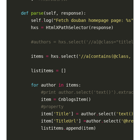
def
parse
(self, response):

        self
.
log(
"Fetch douban homepage page: 
%s
"
%
        hxs 
=
 HtmlXPathSelector(response)

#authors = hxs.select('//a[@class="titlelnk
        items 
=
 hxs
.
select(
'//a[contains(@class, "t
        listitems 
=
 []

for
 author 
in
 items:

#print author.select('text()').extract(
            item 
=
 CnblogsItem()

#property
            item[
'Title'
] 
=
 author
.
select(
'text()'
)
            item[
'TitleUrl'
] 
=
author
.
select(
'@href'
            listitems
.
append(item)
