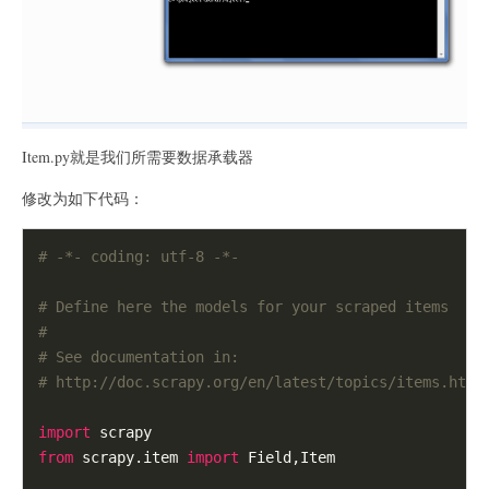
Item.py就是我们所需要数据承载器
修改为如下代码：
# -*- coding: utf-8 -*-
# Define here the models for your scraped items
#
# See documentation in:
# http://doc.scrapy.org/en/latest/topics/items.html
import
from
 scrapy.item 
import
 Field,Item
