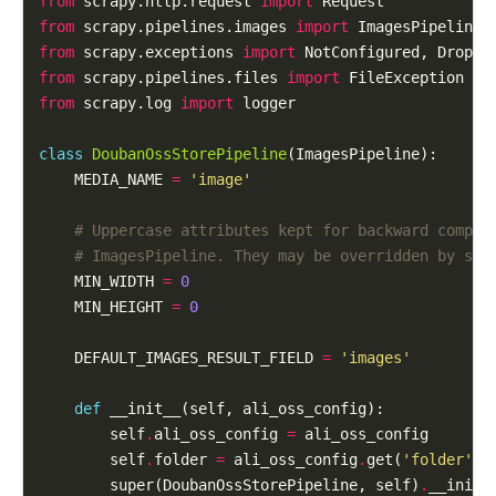
from
 scrapy.http.request 
import
from
 scrapy.pipelines.images 
import
from
 scrapy.exceptions 
import
from
 scrapy.pipelines.files 
import
from
 scrapy.log 
import
 logger

class
DoubanOssStorePipeline
(ImagesPipeline):

    MEDIA_NAME 
=
'image'
# Uppercase attributes kept for backward compat
# ImagesPipeline. They may be overridden by set
    MIN_WIDTH 
=
0
    MIN_HEIGHT 
=
0
    DEFAULT_IMAGES_RESULT_FIELD 
=
'images'
def
 __init__(self, ali_oss_config):

        self
.
ali_oss_config 
=
 ali_oss_config

        self
.
folder 
=
 ali_oss_config
.
get(
'folder'
, 
        super(DoubanOssStorePipeline, self)
.
__init_