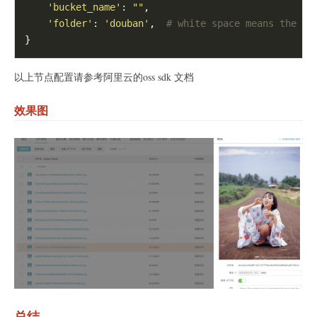
'bucket_name'
: 
""
,

'folder'
: 
'douban'
,  
# white space means the ro
以上节点配置请参考阿里云的oss sdk 文档
效果图
总结