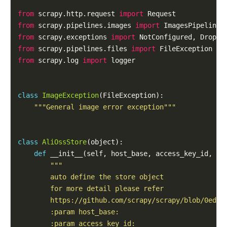
from
 scrapy.http.request 
import
from
 scrapy.pipelines.images 
import
from
 scrapy.exceptions 
import
from
 scrapy.pipelines.files 
import
from
 scrapy.log 
import
 logger

class
ImageException
(FileException):

"""General image error exception"""
class
AliOssStore
(object):

def
 __init__(self, host_base, access_key_id, acc