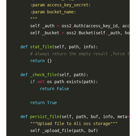
        """
        self
.
_auth 
=
 oss2
.
Auth(access_key_id, access
        self
.
_bucket 
=
 oss2
.
Bucket(self
.
_auth, host_
def
stat_file
(self, path, info):

# always return the empty result ,force the
return
 {}

def
_check_file
(self, path):

if
not
 os
.
path
.
exists(path):

return
False
return
True
def
persist_file
(self, path, buf, info, meta
=
No
"""Upload file to Ali oss storage"""
        self
.
_upload_file(path, buf)
