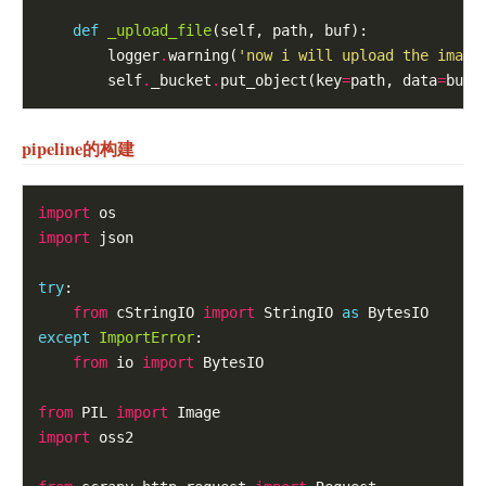
def
_upload_file
(self, path, buf):

        logger
.
warning(
'now i will upload the image
        self
.
_bucket
.
put_object(key
=
path, data
=
buf
.
pipeline的构建
import
import
 json

try
:

from
 cStringIO 
import
 StringIO 
as
except
ImportError
:

from
 io 
import
 BytesIO

from
 PIL 
import
import
 oss2
