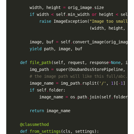
        width, height 
=
 orig_image
.
size

if
 width 
<
 self
.
min_width 
or
 height 
<
 self
.
raise
 ImageException(
"Image too small (
                                 (width, height, se
        image, buf 
=
 self
.
convert_image(orig_image)

yield
 path, image, buf

def
file_path
(self, request, response
=
None
, inf
        img_path 
=
 super(DoubanOssStorePipeline, se
# the image path will like this full/abc.jp
        image_name 
=
 img_path
.
rsplit(
'/'
, 
1
)[
-
1
] 
if
if
 self
.
folder:

            image_name 
=
 os
.
path
.
join(self
.
folder, i
return
 image_name

@classmethod
def
from_settings
(cls, settings):
