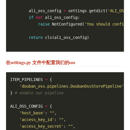
        ali_oss_config 
=
 settings
.
getdict(
'ALI_OSS_
if
not
 ali_oss_config:

raise
 NotConfigured(
'You should config 
return
 cls(ali_oss_config)

在settings.py 文件中配置我们的oss
ITEM_PIPELINES 
=
 {

'douban_oss.pipelines.DoubanOssStorePipeline'
: 
} 
# enable our pipeline 
ALI_OSS_CONFIG 
=
 {

'host_base'
: 
""
,

'access_key_id'
: 
""
,

'access_key_secret'
: 
""
,
