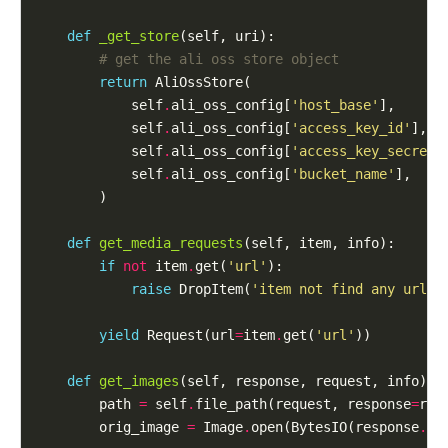
def
_get_store
(self, uri):

# get the ali oss store object
return
 AliOssStore(

            self
.
ali_oss_config[
'host_base'
],

            self
.
ali_oss_config[
'access_key_id'
],

            self
.
ali_oss_config[
'access_key_secret'
            self
.
ali_oss_config[
'bucket_name'
],

        )

def
get_media_requests
(self, item, info):

if
not
 item
.
get(
'url'
):

raise
 DropItem(
'item not find any url:
{
yield
 Request(url
=
item
.
get(
'url'
))

def
get_images
(self, response, request, info):

        path 
=
 self
.
file_path(request, response
=
res
        orig_image 
=
 Image
.
open(BytesIO(response
.
bod